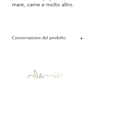
mare, carne e molto altro.
Conservazione del prodotto
Tenere al riparo dalla luce e da fonti
di calore.
Contattaci
Dove trovarci